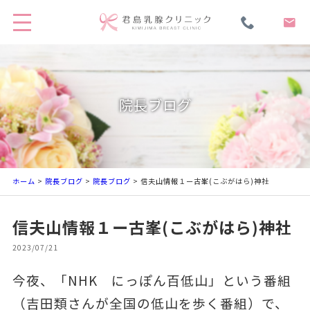
院長ブログ
ホーム
>
院長ブログ
>
院長ブログ
> 信夫山情報１ー古峯(こぶがはら)神社
信夫山情報１ー古峯(こぶがはら)神社
2023/07/21
今夜、「NHK にっぽん百低山」という番組
（吉田類さんが全国の低山を歩く番組）で、