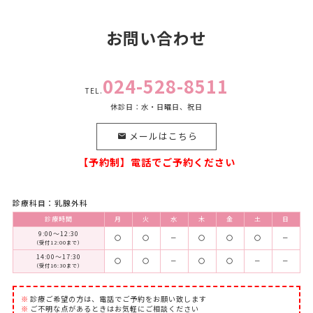
お問い合わせ
024-528-8511
TEL.
休診日：水・日曜日、祝日
メールはこちら
【予約制】電話でご予約ください
診療科目：乳腺外科
診療時間
月
火
水
木
金
土
日
9:00～12:30
〇
〇
－
〇
〇
〇
－
（受付12:00まで）
14:00～17:30
〇
〇
－
〇
〇
－
－
（受付16:30まで）
診療ご希望の方は、電話でご予約をお願い致します
ご不明な点があるときはお気軽にご相談ください