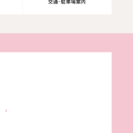
て
交通･駐車場案内
す