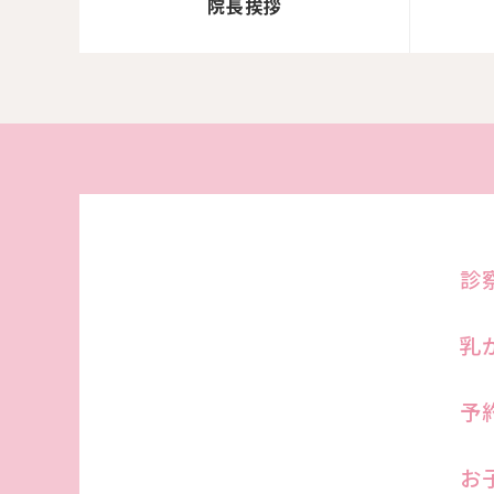
院長挨拶
診
乳
予
お