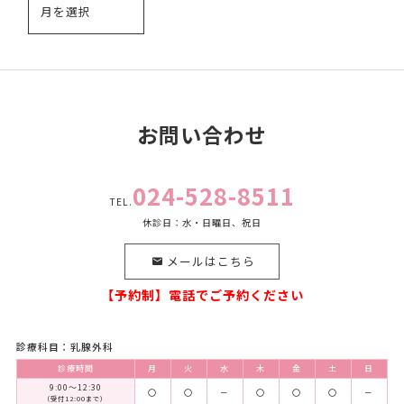
お問い合わせ
024-528-8511
TEL.
休診日：水・日曜日、祝日
メールはこちら
【予約制】電話でご予約ください
診療科目：乳腺外科
診療時間
月
火
水
木
金
土
日
9:00～12:30
〇
〇
－
〇
〇
〇
－
（受付12:00まで）