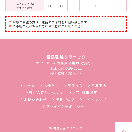
14:00～17:30
〇
〇
－
〇
〇
－
－
（受付16:30まで）
診療ご希望の方は、電話でご予約をお願い致します
ご不明な点があるときはお気軽にご相談ください
君島乳腺クリニック
〒960-8114 福島県福島市松浪町2-8
TEL 024-528-8511
FAX 024-528-8567
ホーム
お知らせ
院長挨拶
診療案内
乳がん検診について
交通･駐車場案内
お問い合わせ
院長ブログ
サイトマップ
プライバシーポリシー
©
君島乳腺クリニック
.