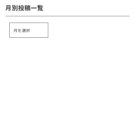
月別投稿一覧
お問い合わせ
024-528-8511
TEL.
休診日：水・日曜日、祝日
メールはこちら
【予約制】電話でご予約ください