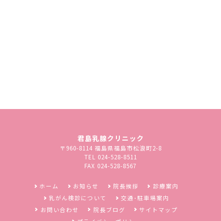
診療科目：乳腺外科
診療時間
月
火
水
木
金
土
日
9:00～12:30
〇
〇
－
〇
〇
〇
－
（受付12:00まで）
14:00～17:30
〇
〇
－
〇
〇
－
－
（受付16:30まで）
診療ご希望の方は、電話でご予約をお願い致します
ご不明な点があるときはお気軽にご相談ください
君島乳腺クリニック
〒960-8114 福島県福島市松浪町2-8
TEL 024-528-8511
FAX 024-528-8567
ホーム
お知らせ
院長挨拶
診療案内
乳がん検診について
交通･駐車場案内
お問い合わせ
院長ブログ
サイトマップ