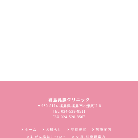
【予約制】電話でご予約ください
診療科目：乳腺外科
診療時間
月
火
水
木
金
土
日
9:00～12:30
〇
〇
－
〇
〇
〇
－
（受付12:00まで）
14:00～17:30
〇
〇
－
〇
〇
－
－
（受付16:30まで）
診療ご希望の方は、電話でご予約をお願い致します
ご不明な点があるときはお気軽にご相談ください
君島乳腺クリニック
〒960-8114 福島県福島市松浪町2-8
TEL 024-528-8511
FAX 024-528-8567
ホーム
お知らせ
院長挨拶
診療案内
乳がん検診について
交通･駐車場案内