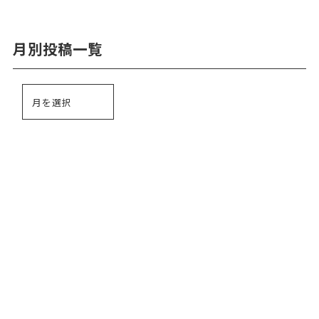
月別投稿一覧
お問い合わせ
024-528-8511
TEL.
休診日：水・日曜日、祝日
メールはこちら