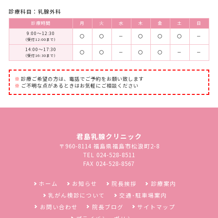
診療科目：乳腺外科
診療時間
月
火
水
木
金
土
日
9:00～12:30
〇
〇
－
〇
〇
〇
－
（受付12:00まで）
14:00～17:30
〇
〇
－
〇
〇
－
－
（受付16:30まで）
診療ご希望の方は、電話でご予約をお願い致します
ご不明な点があるときはお気軽にご相談ください
君島乳腺クリニック
〒960-8114 福島県福島市松浪町2-8
TEL 024-528-8511
FAX 024-528-8567
ホーム
お知らせ
院長挨拶
診療案内
乳がん検診について
交通･駐車場案内
お問い合わせ
院長ブログ
サイトマップ